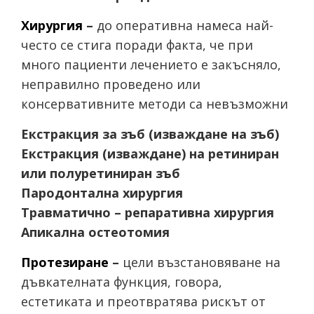
Хирургия
–
до оперативна намеса най-
често се стига поради факта, че при
много пациенти лечението е закъсняло,
неправилно проведено или
консервативните методи са невъзможни
Екстракция за зъб (изваждане на зъб)
Екстракция (изваждане) на ретиниран
или полуретиниран зъб
Пародонтална хирургия
Травматично – репаративна хирургия
Апикална остеотомия
Протезиране
–
цели възстановяване на
дъвкателната функция, говора,
естетиката и преотвратява рискът от