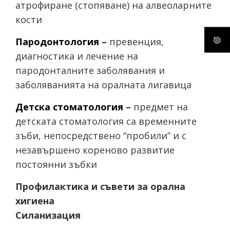
атрофиране (стопяване) на алвеоларните
кости
Пародонтология
–
превенция,
диагностика и лечение на
пародонталните заболявания и
заболяванията на оралната лигавица
Детска стоматология
–
предмет на
детската стоматология са временните
зъби, непосредствено “пробили” и с
незавършено кореново развитие
постоянни зъбки
Профилактика и съвети за орална
хигиена
Силанизация