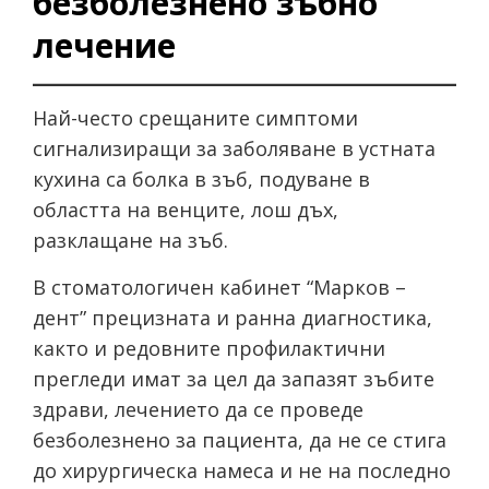
безболезнено зъбно
лечение
Най-често срещаните симптоми
сигнализиращи за заболяване в устната
кухина са болка в зъб, подуване в
областта на венците, лош дъх,
разклащане на зъб.
В стоматологичен кабинет “Марков –
дент” прецизната и ранна диагностика,
както и редовните профилактични
прегледи имат за цел да запазят зъбите
здрави, лечението да се проведе
безболезнено за пациента, да не се стига
до хирургическа намеса и не на последно